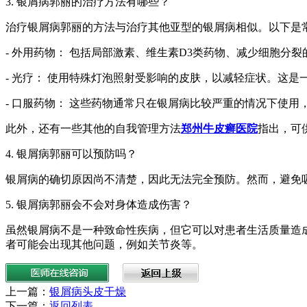
3. 银屑病郭丽的治疗方法有哪些？
治疗银屑病郭丽的方法与治疗其他亚型的银屑病相似。以下是
- 外用药物： 包括局部激素、维生素D3类药物、减少细胞分
- 光疗： 使用特殊灯泡照射受影响的皮肤，以减轻症状。这
- 口服药物： 这些药物通常只在银屑病比较严重的情况下使
此外，还有一些其他的自我管理方法
郑州牛皮癣医院
指出，可
4. 银屑病郭丽可以预防吗？
银屑病的确切原因尚不清楚，因此无法完全预防。然而，避免
5. 银屑病郭丽会不会对身体造成伤害？
虽然银屑病不是一种致命性疾病，但它可以对患者生活质量造
者可能会出现其他问题，例如关节炎等。
上一篇：
银屑病头皮干燥
下一篇：
返回列表