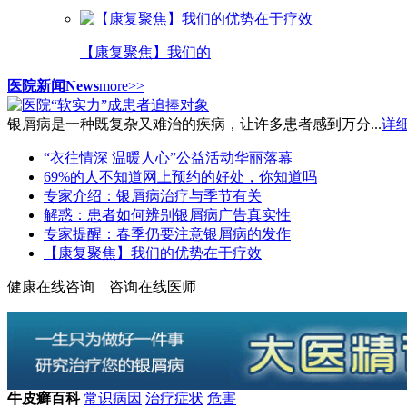
【康复聚焦】我们的
医院新闻
News
more>>
银屑病是一种既复杂又难治的疾病，让许多患者感到万分...
详细
“衣往情深 温暖人心”公益活动华丽落幕
69%的人不知道网上预约的好处，你知道吗
专家介绍：银屑病治疗与季节有关
解惑：患者如何辨别银屑病广告真实性
专家提醒：春季仍要注意银屑病的发作
【康复聚焦】我们的优势在于疗效
健康在线咨询
咨询在线医师
牛皮癣百科
常识
病因
治疗
症状
危害