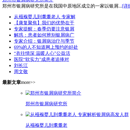
郑州市银屑病研究所是在我国中原地区成立的一家以银屑...
[详
从襁褓婴儿到耄耋老人 专家解
【康复聚焦】我们的优势在于
专家提醒：春季仍要注意银屑
解惑：患者如何辨别银屑病广
专家介绍：银屑病治疗与季节
69%的人不知道网上预约的好处
“衣往情深 温暖人心”公益活
医院“软实力”成患者追捧对
刘长江
周文敬
最新文章
more>>
郑州市银屑病研究所
从襁褓婴儿到耄耋老