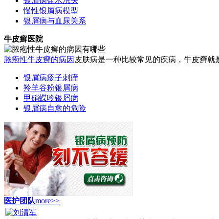
银屑病盐水洗头
慢性银屑病模型
银屑病与血尿关系
牛皮癣医院
脓疱性牛皮癣的病因
皮肤病是一种比较常见的疾病，牛皮癣就是
银屑病疹子刺痒
羚羊谷粉银屑病
甲硝蝶呤银屑病
银屑病自愈的危险
医护团队
more>>